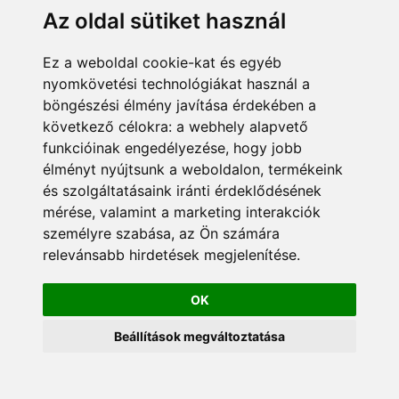
Az oldal sütiket használ
Ez a weboldal cookie-kat és egyéb
© 2024 Minden jog
Adatkezelési tájékoztató
fenntartva. Konstart Kft.
nyomkövetési technológiákat használ a
Cégünkről
Kapcsolat
böngészési élmény javítása érdekében a
következő célokra:
a webhely alapvető
funkcióinak engedélyezése
,
hogy jobb
élményt nyújtsunk a weboldalon
,
termékeink
és szolgáltatásaink iránti érdeklődésének
mérése, valamint a marketing interakciók
személyre szabása
,
az Ön számára
relevánsabb hirdetések megjelenítése
.
OK
Beállítások megváltoztatása