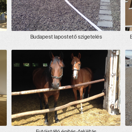
Budapest lapostető szigetelés
Futóistálló építés-felújítás