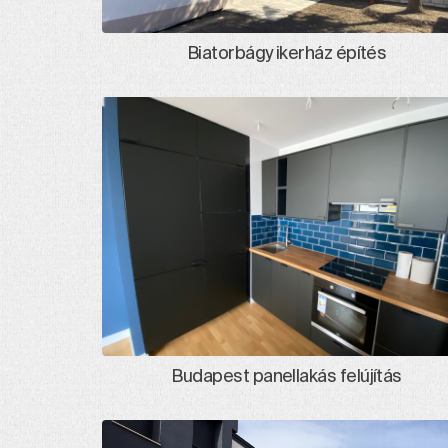
Biatorbágy ikerház építés
Budapest panellakás felújítás