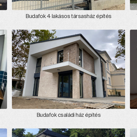
Budafok 4 lakásos társasház építés
Budafok családi ház építés