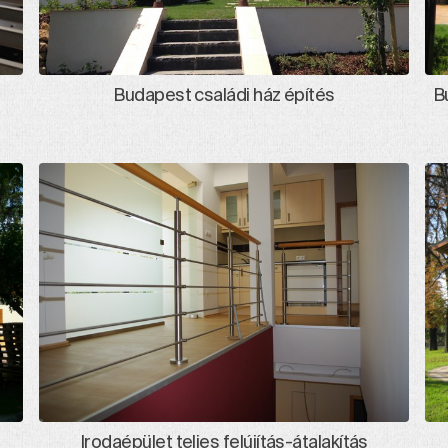
Budapest családi ház építés
B
Irodaépület teljes felújítás-átalakítás