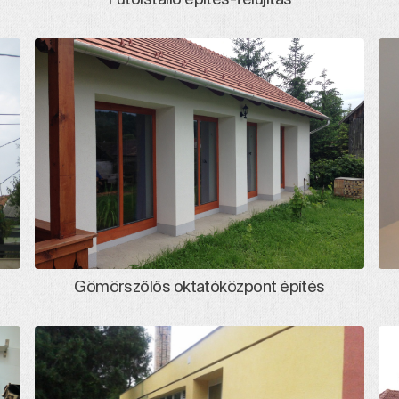
Gömörszőlős oktatóközpont építés