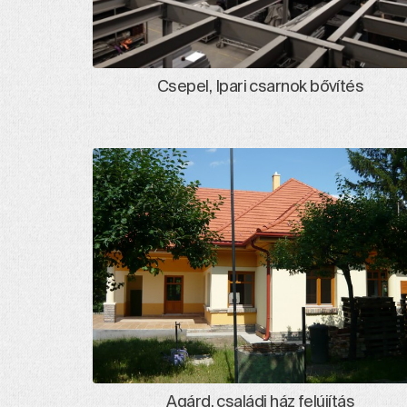
Csepel, Ipari csarnok bővítés
Agárd, családi ház felújítás