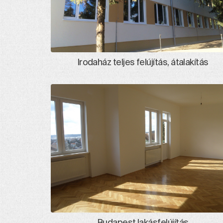
Irodaház teljes felújítás, átalakítás
Budapest lakásfelújítás