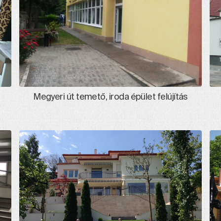
Megyeri út temető, iroda épület felújítás