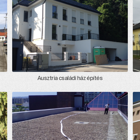
Ausztria családi ház építés