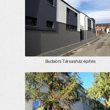
Budaörs Társasház építés