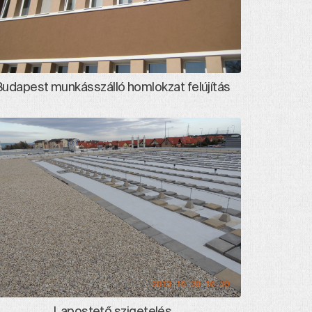
Budapest munkásszálló homlokzat felújítás
Lapostető szigetelés