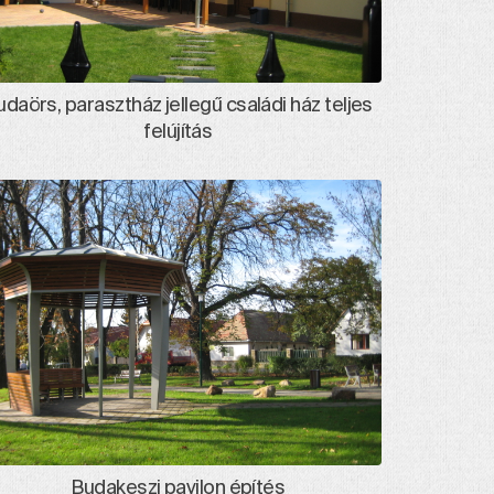
udaörs, parasztház jellegű családi ház teljes
felújítás
Budakeszi pavilon építés