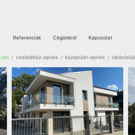
Referenciák
Cégünkről
Kapcsolat
szes
családiház-építés
középület-építés
lakásfelúj
/
/
/