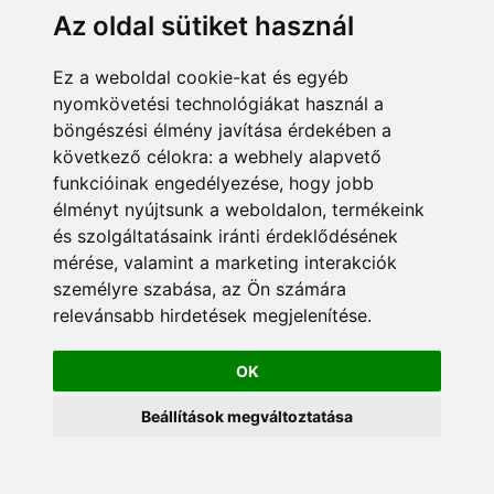
Az oldal sütiket használ
Ez a weboldal cookie-kat és egyéb
© 2024 Minden jog
Adatkezelési tájékoztató
fenntartva. Konstart Kft.
nyomkövetési technológiákat használ a
Cégünkről
Kapcsolat
böngészési élmény javítása érdekében a
következő célokra:
a webhely alapvető
funkcióinak engedélyezése
,
hogy jobb
élményt nyújtsunk a weboldalon
,
termékeink
és szolgáltatásaink iránti érdeklődésének
mérése, valamint a marketing interakciók
személyre szabása
,
az Ön számára
relevánsabb hirdetések megjelenítése
.
OK
Beállítások megváltoztatása