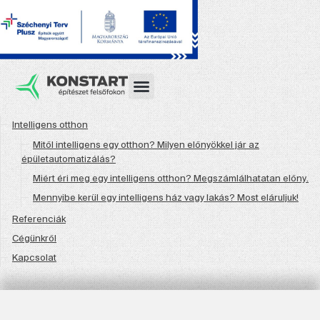
Intelligens otthon
Mitől intelligens egy otthon? Milyen előnyökkel jár az
épületautomatizálás?
Miért éri meg egy intelligens otthon? Megszámlálhatatan előny.
Mennyibe kerül egy intelligens ház vagy lakás? Most eláruljuk!
Referenciák
Cégünkről
Kapcsolat
© 2024 Minden jog
Adatkezelési tájékoztató