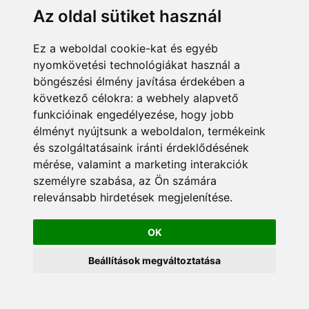
fenntartva. Konstart Kft.
Az oldal sütiket használ
Cégünkről
Kapcsolat
Ez a weboldal cookie-kat és egyéb
nyomkövetési technológiákat használ a
böngészési élmény javítása érdekében a
következő célokra:
a webhely alapvető
funkcióinak engedélyezése
,
hogy jobb
élményt nyújtsunk a weboldalon
,
termékeink
és szolgáltatásaink iránti érdeklődésének
mérése, valamint a marketing interakciók
személyre szabása
,
az Ön számára
relevánsabb hirdetések megjelenítése
.
OK
Beállítások megváltoztatása