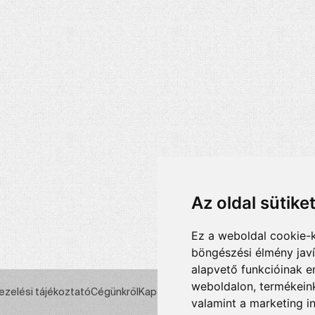
Az oldal sütike
Ez a weboldal cookie-
böngészési élmény jav
alapvető funkcióinak 
weboldalon
,
termékeink
ezelési tájékoztató
Cégünkről
Kapcsolat
valamint a marketing i