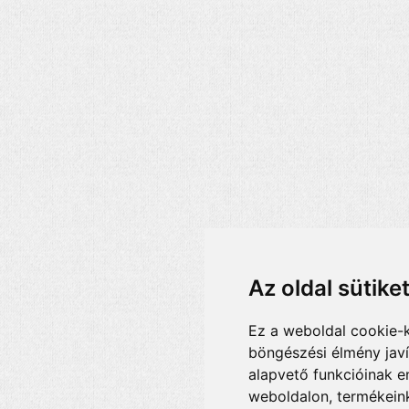
Az oldal sütike
Ez a weboldal cookie-
böngészési élmény jav
alapvető funkcióinak 
weboldalon
,
termékeink