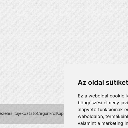
Az oldal sütike
Ez a weboldal cookie-
böngészési élmény jav
alapvető funkcióinak 
ezelési tájékoztató
Cégünkről
Kapcsolat
weboldalon
,
termékeink
valamint a marketing i