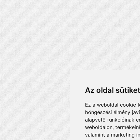
Az oldal sütike
Ez a weboldal cookie-
böngészési élmény jav
alapvető funkcióinak 
weboldalon
,
termékeink
valamint a marketing i