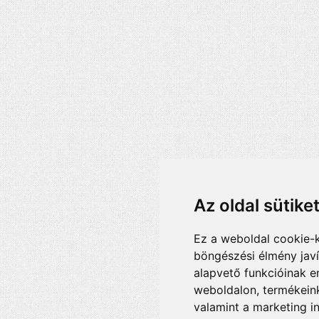
Az oldal sütike
Ez a weboldal cookie-
böngészési élmény jav
alapvető funkcióinak 
weboldalon
,
termékeink
valamint a marketing i