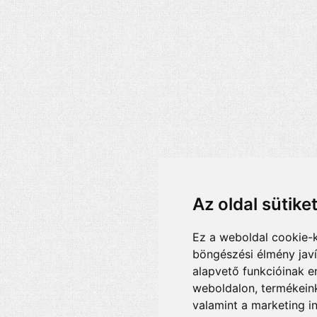
Az oldal sütike
Ez a weboldal cookie-
böngészési élmény jav
alapvető funkcióinak 
weboldalon
,
termékeink
valamint a marketing i