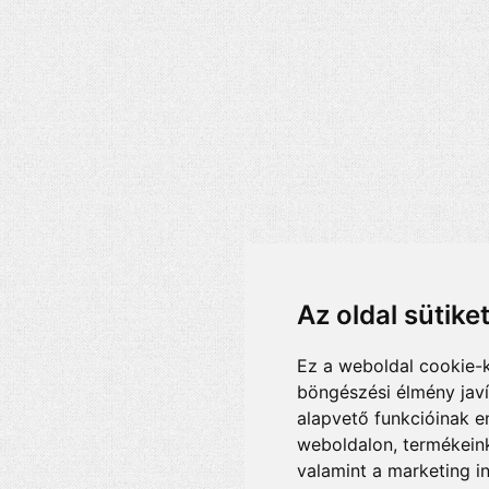
Az oldal sütike
Ez a weboldal cookie-
böngészési élmény jav
alapvető funkcióinak 
weboldalon
,
termékeink
valamint a marketing i