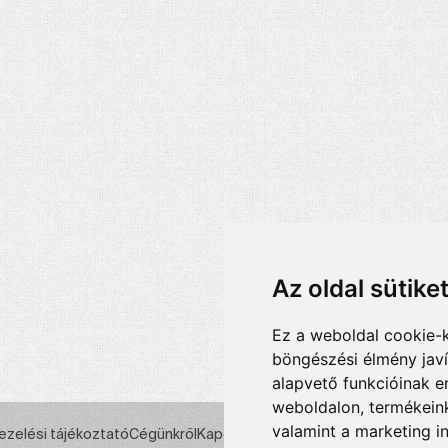
Az oldal sütike
Ez a weboldal cookie-
böngészési élmény jav
alapvető funkcióinak 
weboldalon
,
termékeink
valamint a marketing i
ezelési tájékoztató
Cégünkről
Kapcsolat