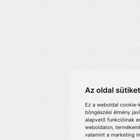
Az oldal sütike
Ez a weboldal cookie-
böngészési élmény jav
alapvető funkcióinak 
weboldalon
,
termékeink
valamint a marketing i