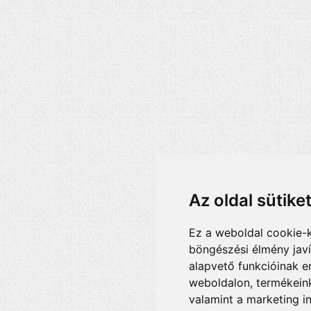
Az oldal sütike
Ez a weboldal cookie-
böngészési élmény jav
alapvető funkcióinak 
weboldalon
,
termékeink
valamint a marketing i