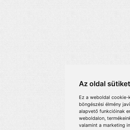
Az oldal sütike
Ez a weboldal cookie-
böngészési élmény jav
alapvető funkcióinak 
weboldalon
,
termékeink
valamint a marketing i