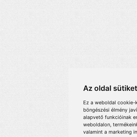
Az oldal sütike
Ez a weboldal cookie-
böngészési élmény jav
alapvető funkcióinak 
weboldalon
,
termékeink
valamint a marketing i