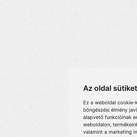
Az oldal sütike
Ez a weboldal cookie-
böngészési élmény jav
alapvető funkcióinak 
weboldalon
,
termékeink
valamint a marketing i