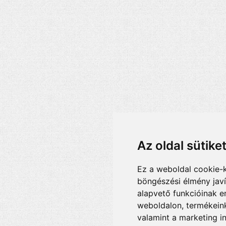
Az oldal sütike
Ez a weboldal cookie-
böngészési élmény jav
alapvető funkcióinak 
weboldalon
,
termékeink
valamint a marketing i