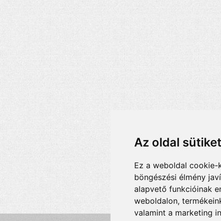
Az oldal sütike
Ez a weboldal cookie-
böngészési élmény jav
alapvető funkcióinak 
weboldalon
,
termékeink
valamint a marketing i