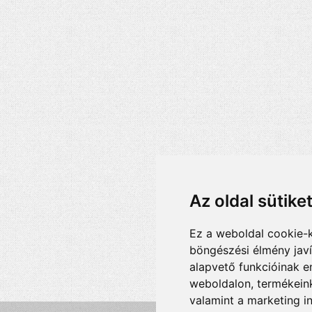
Az oldal sütike
Ez a weboldal cookie-
böngészési élmény jav
alapvető funkcióinak 
weboldalon
,
termékeink
valamint a marketing i