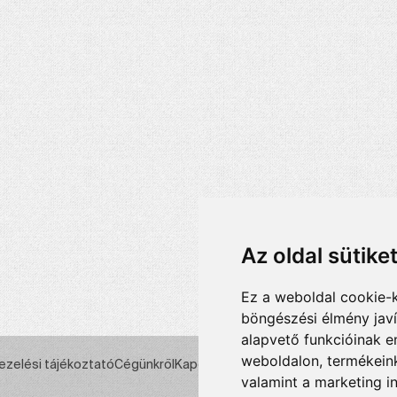
Az oldal sütike
Ez a weboldal cookie-
böngészési élmény jav
alapvető funkcióinak 
weboldalon
,
termékeink
ezelési tájékoztató
Cégünkről
Kapcsolat
valamint a marketing i