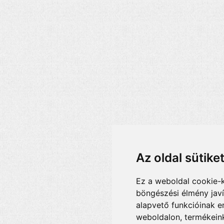
Az oldal sütike
Ez a weboldal cookie-
böngészési élmény jav
alapvető funkcióinak 
weboldalon
,
termékeink