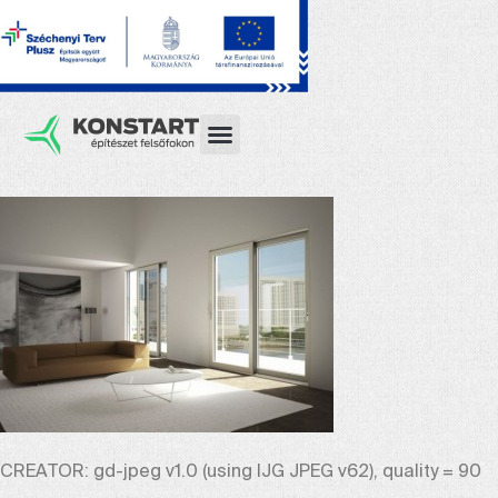
CREATOR: gd-jpeg v1.0 (using IJG JPEG v62), quality = 90