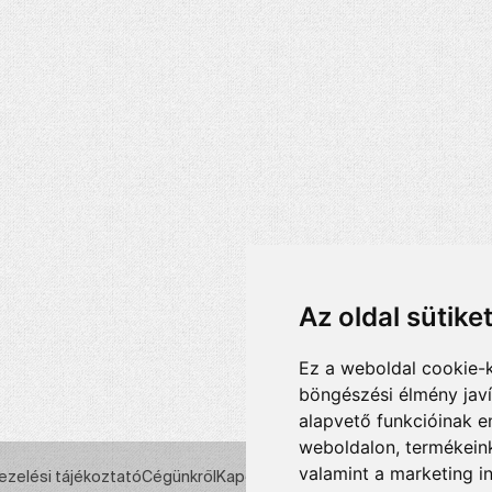
Az oldal sütike
Ez a weboldal cookie-
böngészési élmény jav
alapvető funkcióinak 
weboldalon
,
termékeink
valamint a marketing i
ezelési tájékoztató
Cégünkről
Kapcsolat