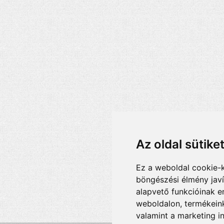
Az oldal sütike
Ez a weboldal cookie-
böngészési élmény jav
alapvető funkcióinak 
weboldalon
,
termékeink
valamint a marketing i